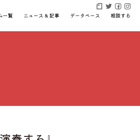
ム一覧
ニュース & 記事
データベース
相談する
演奏する』