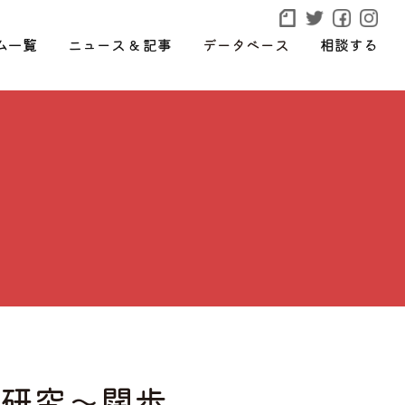
ム一覧
ニュース & 記事
データベース
相談する
の研究〜闊歩