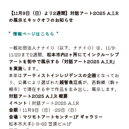
【11月9日（日）より2週間】対話アート2025 A.I.R
の展示とキックオフのお知らせ
” 情報ページはこちら “
一般社団法人ナナイロ（以下、ナナイロ）は、11/9-
11/23まで2週間、
松本市内2ヶ所にてインクルーシブ
アートを街中で展示する「対話アート2025 A.I.R」
を実施
します。
本年は
アーティストインレジデンスの企画
となってお
り、公募により選ばれた
越智良江氏
が、西駒郷（駒ヶ
根市）で滞在する中で作品を生み出し、展示します。
対話アート2025 A.I.R 概要
イベント：
対話アート2025 A.I.R
会期：
11月9日（日）-23日（日）
会場：マツモトアートセンター1F ギャラリー
松本市大手1-3–32 笠原ビル1F