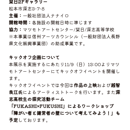
栞日2Fギャラリー
松本市深志3-7-8
主催：
一般社団法人ナナイロ
開館時間：
各施設の開館日時に準じます
協力：
マツモトアートセンター/栞日/深志高等学校
※本事業は信州アーツカウンシル（一般財団法人長野
県文化振興事業団）の助成事業です。
キックオフ企画について
本展示を実施するにあたり11/9（日）13:00よりマツ
モトアートセンターにてキックオフイベントを開催し
ます。
キックオフイベントでは今回は
作品の上映
および
越智
良江氏
によるアーティストトークを行います。また
深
志高校生の探究活動チーム
「FUKASHI×FUKUSHI」によるワークショップ
「障がい者と健常者の壁について考えてみよう！」も
予定
しております。