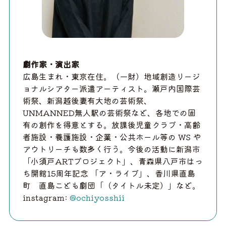
劇作家・演出家
広島⽣まれ・東京在住。（⼀財）地域創造リージ
ョナルシアター派遣アーティスト。瀬戸内国際芸
術祭、新潟越後妻有大地の芸術祭、
UNMANNED無⼈駅の芸術祭など、各地での固
有の創作を得意とする。放課後児童クラブ・⾼齢
者施設・養護施設・企業・公共ホール等の WS や
アウトリーチも数多く⾏う。今後の活動に新潟市
「小須戸ARTプロジェクト」、⻘森県⼋⼾市はっ
ち開館15周年記念 「ア・ライブ」、香川県直島
町 直島こども劇団「（タイトル未定）」など。
instagram:
@ochiyosshii