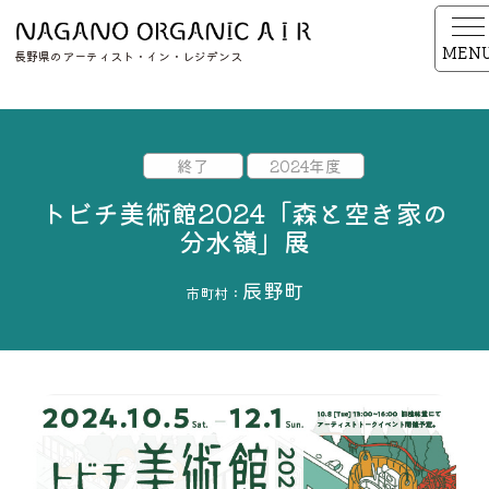
MEN
長野県のアーティスト・イン・レジデンス
終了
2024年度
トビチ美術館2024「森と空き家の
分水嶺」展
辰野町
市町村：