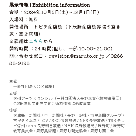
展示情報 | Exhibition information
会期：2024年10月5日(土)〜12月1日(日)
入場料：無料
開催場所：トビチ商店街（下辰野商店街界隈の空き
家・空き店舗）
※詳細は
こちら
から
開館時間 ：24 時間(但し、一部 10:00~21:00)
問い合わせ窓口： revision@maruto.or.jp ／0266-
88-9198
主催
一般社団法人◯と編集社
支援
信州アーツカウンシル（一般財団法人長野県文化振興事業団）
令和6年度文化庁文化芸術創造拠点形成事業
後援
信濃毎日新聞社 / 中日新聞社 / 長野日報社 / 市民新聞グループ /
市民タイムス / LCV / SBC 信越放送 / NBS 長野放送 / TSB テレ
ビ信州 / abn 長野朝日放送 / NHK 長野放送局 / 辰野町 / 辰野町
教育委員会 / 辰野美術館 / 辰野町観光協会 / 辰野町商工会