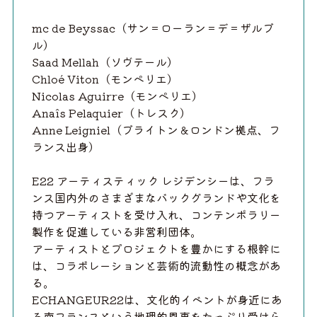
mc de Beyssac（サン＝ローラン＝デ＝ザルブ
ル）
Saad Mellah（ソヴテール）
Chloé Viton（モンペリエ）
Nicolas Aguirre（モンペリエ）
Anaîs Pelaquier（トレスク）
Anne Leigniel（ブライトン＆ロンドン拠点、フ
ランス出身）
E22 アーティスティック レジデンシーは、フラ
ンス国内外のさまざまなバックグランドや文化を
持つアーティストを受け入れ、コンテンポラリー
製作を促進している非営利団体。
アーティストとプロジェクトを豊かにする根幹に
は、コラボレーションと芸術的流動性の概念があ
る。
ECHANGEUR22は、文化的イベントが身近にあ
る南フランスという地理的恩恵をたっぷり受けら