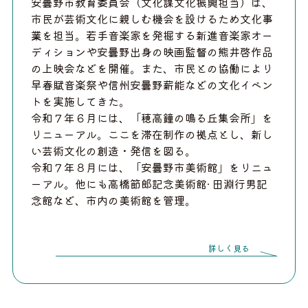
安曇野市教育委員会（文化課文化振興担当）は、
市民が芸術文化に親しむ機会を設けるため文化事
業を担当。若手音楽家を発掘する新進音楽家オー
ディションや安曇野出身の映画監督の熊井啓作品
の上映会などを開催。また、市民との協働により
早春賦音楽祭や信州安曇野薪能などの文化イベン
トを実施してきた。
令和７年６月には、「穂高鐘の鳴る丘集会所」を
リニューアル。ここを滞在制作の拠点とし、新し
い芸術文化の創造・発信を図る。
令和７年８月には、「安曇野市美術館」をリニュ
ーアル。他にも高橋節郎記念美術館· 田淵行男記
念館など、市内の美術館を管理。
詳しく見る