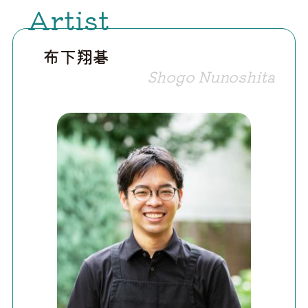
Artist
布下翔碁
Shogo Nunoshita