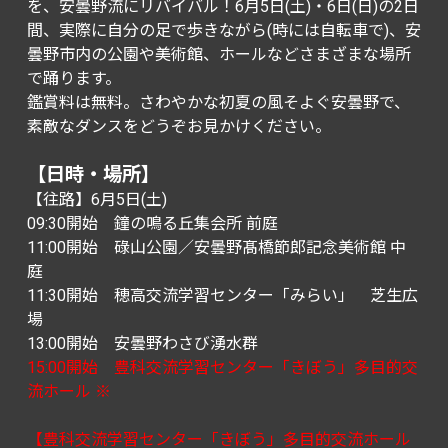
を、安曇野流にリバイバル！6月5日(土)・6日(日)の2日
間、実際に自分の足で歩きながら(時には自転車で)、安
曇野市内の公園や美術館、ホールなどさまざまな場所
で踊ります。
鑑賞料は無料。さわやかな初夏の風そよぐ安曇野で、
素敵なダンスをどうぞお見かけください。
【日時・場所】
【往路】6月5日(土)
09:30開始 鐘の鳴る丘集会所 前庭
11:00開始 碌山公園／安曇野髙橋節郎記念美術館 中
庭
11:30開始 穂高交流学習センター「みらい」 芝生広
場
13:00開始 安曇野わさび湧水群
15:00開始 豊科交流学習センター「きぼう」多目的交
流ホール ※
【豊科交流学習センター「きぼう」多目的交流ホール