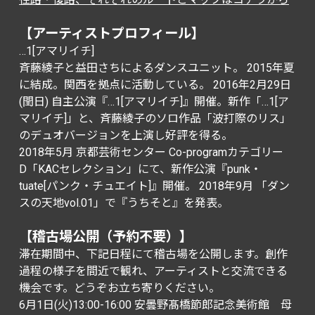
【アーティストプロフィール】
…1[アマリイチ]
斉藤綾子と益田さちによるダンスユニット。 2015年夏
に結成。関西を拠点に活動している。 2016年2月29日
(閏日) 自主公演『…1[アマリイチ]』開催。新作「…1[ア
マリイチ]」と、斉藤綾子のソロ作品「波打際のリス」
のデュオバージョンを上演し好評を得る。
2018年5月 京都芸術センター Co-programカテゴリー
D「KACセレクション」にて、新作公演『punk・
tuate[パンク・チュエイト]』開催。 2018年9月 「ダン
スの天地vol.01」で『うちそと』を発表。
【稽古場公開（予約不要）】
滞在期間中、下記日程にて稽古場を公開します。創作
過程の様子を間近で観れ、アーティストと交流できる
機会です。どうぞお立ち寄りください。
6月1日(火)13:00-16:00 安曇野髙橋節郎記念美術館 母