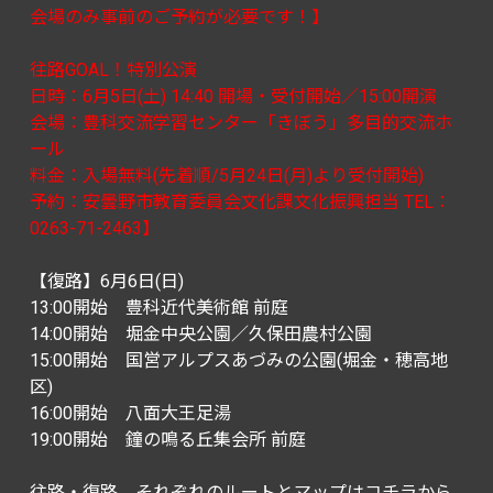
会場のみ事前のご予約が必要です！】
往路GOAL！特別公演
日時：6月5日(土) 14:40 開場・受付開始／15:00開演
会場：豊科交流学習センター「きぼう」多目的交流ホ
ール
料金：入場無料(先着順/5月24日(月)より受付開始)
予約：安曇野市教育委員会文化課文化振興担当 TEL：
0263-71-2463】
【復路】6月6日(日)
13:00開始 豊科近代美術館 前庭
14:00開始 堀金中央公園／久保田農村公園
15:00開始 国営アルプスあづみの公園(堀金・穂高地
区)
16:00開始 八面大王足湯
19:00開始 鐘の鳴る丘集会所 前庭
往路・復路、それぞれのルートとマップはコチラから